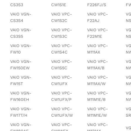
CS3S3
CW1S1E
F226FJ/S
F
VAIO VGN-
VAIO VPC-
VAIO VPC-
VG
CS3S4
CW1S2C
F22AJ
NS
VAIO VGN-
VAIO VPC-
VAIO VPC-
VG
CS3S5
CW1S3C
F22M1E
N
VAIO VGN-
VAIO VPC-
VAIO VPC-
VG
FW10
CW1S4C
M111AX
NW
VAIO VGN-
VAIO VPC-
VAIO VPC-
VG
FW150EW
CW1S5C
M111AX/B
NW
VAIO VGN-
VAIO VPC-
VAIO VPC-
VG
FW15T
CW1UFX
M111AX/W
NW
VAIO VGN-
VAIO VPC-
VAIO VPC-
VG
FW160EH
CW1UFX/P
M11M1E/B
N
VAIO VGN-
VAIO VPC-
VAIO VPC-
VG
FW17T/H
CW1UFX/W
M11M1E/W
SR
VAIO VGN-
VAIO VPC-
VAIO VPC-
VG
FW180AE
CW1WFX
M121AX