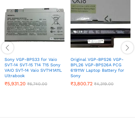
Sony VGP-BPS33 for Vaio
Original VGP-BPS26 VGP-
SVT-14 SVT-15 T14 T15 Sony
BPL26 VGP-BPS26A PCG
VAIO SVT-14 Vaio SVT141A11L
61911W Laptop Battery for
Ultrabook
Sony
₹
5,931.20
₹
3,800.72
₹
6,740.00
₹
4,319.00