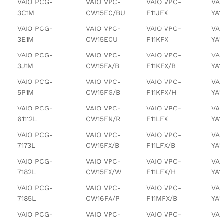
VAIO PCG-
VAIO VPC-
VAIO VPC-
VA
3C1M
CW15EC/BU
F11JFX
YA
VAIO PCG-
VAIO VPC-
VAIO VPC-
VA
3E1M
CW15ECU
F11KFX
YA
VAIO PCG-
VAIO VPC-
VAIO VPC-
VA
3J1M
CW15FA/B
F11KFX/B
YA
VAIO PCG-
VAIO VPC-
VAIO VPC-
VA
5P1M
CW15FG/B
F11KFX/H
YA
VAIO PCG-
VAIO VPC-
VAIO VPC-
VA
61112L
CW15FN/R
F11LFX
YA
VAIO PCG-
VAIO VPC-
VAIO VPC-
VA
7173L
CW15FX/B
F11LFX/B
YA
VAIO PCG-
VAIO VPC-
VAIO VPC-
VA
7182L
CW15FX/W
F11LFX/H
YA
VAIO PCG-
VAIO VPC-
VAIO VPC-
VA
7185L
CW16FA/P
F11MFX/B
YA
VAIO PCG-
VAIO VPC-
VAIO VPC-
VA