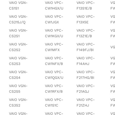
VAIO VGN-
VAIO VPC-
VAIO VPC-
VG
CS1S1
CW1HGX/U
F13S1E/B
FW
VAIO VGN-
VAIO VPC-
VAIO VPC-
VG
CS215J/Q
CW1JGX
F13X5E
FW
VAIO VGN-
VAIO VPC-
VAIO VPC-
VG
CS2S1
CW1KGX/U
F13Z1E/B
FW
VAIO VGN-
VAIO VPC-
VAIO VPC-
VG
CS2S2
CW1MFX
F149FJ/BI
VAIO VGN-
VAIO VPC-
VAIO VPC-
VG
CS2S3
CW1NFX/B
F14AHJ
FW
VAIO VGN-
VAIO VPC-
VAIO VPC-
VG
CS2S4
CW1QGX/U
F217HG/BI
FW
VAIO VGN-
VAIO VPC-
VAIO VPC-
VG
CS2S5
CW1RFX/B
F21AGJ
F
VAIO VGN-
VAIO VPC-
VAIO VPC-
VG
CS3S2
CW1S1C
F21ZHJ
FW
VAIO VGN-
VAIO VPC-
VAIO VPC-
VG