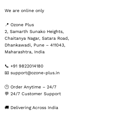
We are online only
📍 Ozone Plus
2, Samarth Sunako Heights,
Chaitanya Nagar, Satara Road,
Dhankawadi, Pune – 411043,
Maharashtra, India
📞 +91 9822014180
📧 support@ozone-plus.in
🕒 Order Anytime – 24/7
💬 24/7 Customer Support
🚚 Delivering Across India