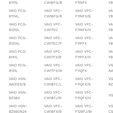
81111L
CW16FG/B
F11NFX
YB
VAIO PCG-
VAIO VPC-
VAIO VPC-
VA
81114L
CW16FG/R
F11NFX/B
YB
VAIO PCG-
VAIO VPC-
VAIO VPC-
VA
81312L
CW17EC
F11NFX/H
YB
VAIO PCG-
VAIO VPC-
VAIO VPC-
VA
81314L
CW17EC/P
F11PFX
YB
VAIO PCG-
VAIO VPC-
VAIO VPC-
VA
8141L
CW17FX/B
F11PFX/H
YB
VAIO PCG-
VAIO VPC-
VAIO VPC-
VG
9131L
CW17FX/W
F11QFX
AW
VAIO VGN-
VAIO VPC-
VAIO VPC-
VG
AW31ZS/B
CW18FC/L
F11QFX/B
BZ
VAIO VGN-
VAIO VPC-
VAIO VPC-
VG
BZ560
CW18FJ/R
F11QFX/H
VAIO VGN-
VAIO VPC-
VAIO VPC-
VG
BZ560N24
CW18FX/B
F129FJ/BI
CS