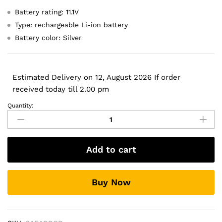
Battery rating: 11.1V
Type: rechargeable Li-ion battery
Battery color: Silver
Estimated Delivery on 12, August 2026 If order
received today till 2.00 pm
Quantity:
Original
Sony
Vaio
VGP-
Add to cart
BPS13
VGN-
W
Buy Now
Series
VGP-
BPS13B/S
PC