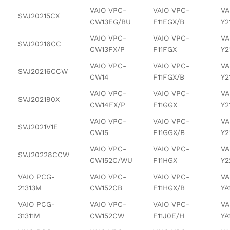
VAIO VPC-
VAIO VPC-
VA
SVJ20215CX
CW13EG/BU
F11EGX/B
Y2
VAIO VPC-
VAIO VPC-
VA
SVJ20216CC
CW13FX/P
F11FGX
Y2
VAIO VPC-
VAIO VPC-
VA
SVJ20216CCW
CW14
F11FGX/B
Y2
VAIO VPC-
VAIO VPC-
VA
SVJ202190X
CW14FX/P
F11GGX
Y2
VAIO VPC-
VAIO VPC-
VA
SVJ2021V1E
CW15
F11GGX/B
Y2
VAIO VPC-
VAIO VPC-
VA
SVJ20228CCW
CW152C/WU
F11HGX
Y2
VAIO PCG-
VAIO VPC-
VAIO VPC-
VA
21313M
CW152CB
F11HGX/B
YA
VAIO PCG-
VAIO VPC-
VAIO VPC-
VA
31311M
CW152CW
F11J0E/H
YA