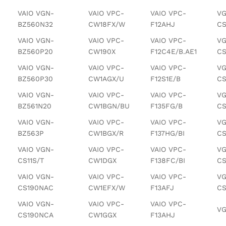
VAIO VGN-
VAIO VPC-
VAIO VPC-
VG
BZ560N32
CW18FX/W
F12AHJ
CS
VAIO VGN-
VAIO VPC-
VAIO VPC-
VG
BZ560P20
CW190X
F12C4E/B.AE1
CS
VAIO VGN-
VAIO VPC-
VAIO VPC-
VG
BZ560P30
CW1AGX/U
F12S1E/B
CS
VAIO VGN-
VAIO VPC-
VAIO VPC-
VG
BZ561N20
CW1BGN/BU
F135FG/B
CS
VAIO VGN-
VAIO VPC-
VAIO VPC-
VG
BZ563P
CW1BGX/R
F137HG/BI
CS
VAIO VGN-
VAIO VPC-
VAIO VPC-
VG
CS11S/T
CW1DGX
F138FC/BI
CS
VAIO VGN-
VAIO VPC-
VAIO VPC-
VG
CS190NAC
CW1EFX/W
F13AFJ
CS
VAIO VGN-
VAIO VPC-
VAIO VPC-
VG
CS190NCA
CW1GGX
F13AHJ