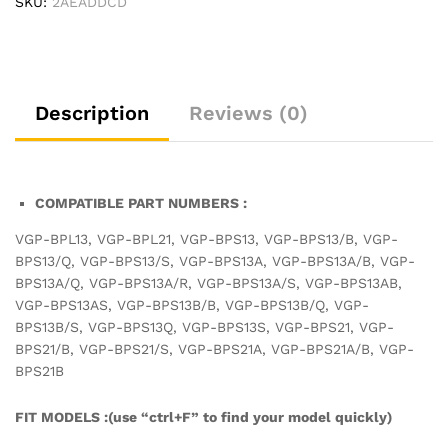
SKU:
2AEADDCD
Laptop
Battery
quantity
Description
Reviews (0)
COMPATIBLE PART NUMBERS :
VGP-BPL13, VGP-BPL21, VGP-BPS13, VGP-BPS13/B, VGP-
BPS13/Q, VGP-BPS13/S, VGP-BPS13A, VGP-BPS13A/B, VGP-
BPS13A/Q, VGP-BPS13A/R, VGP-BPS13A/S, VGP-BPS13AB,
VGP-BPS13AS, VGP-BPS13B/B, VGP-BPS13B/Q, VGP-
BPS13B/S, VGP-BPS13Q, VGP-BPS13S, VGP-BPS21, VGP-
BPS21/B, VGP-BPS21/S, VGP-BPS21A, VGP-BPS21A/B, VGP-
BPS21B
FIT MODELS :(use “ctrl+F” to find your model quickly)